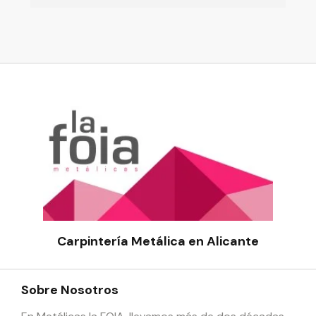
pu
vin
to
ser
edu
Carpintería Metálica en Alicante
Sobre Nosotros