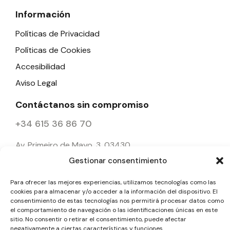
Información
Políticas de Privacidad
Políticas de Cookies
Accesibilidad
Aviso Legal
Contáctanos sin compromiso
+34 615 36 86 70
Av. Primeiro de Mayo, 3, 03430
—
Onil, Alicante.
Gestionar consentimiento
info@metalicaslafoia.es
Para ofrecer las mejores experiencias, utilizamos tecnologías como las
cookies para almacenar y/o acceder a la información del dispositivo. El
consentimiento de estas tecnologías nos permitirá procesar datos como
el comportamiento de navegación o las identificaciones únicas en este
sitio. No consentir o retirar el consentimiento, puede afectar
negativamente a ciertas características y funciones.