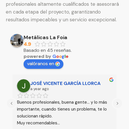
profesionales altamente cualificados te asesorará
en cada
etapa del proyecto, garantizando
resultados impecables y un servicio excepcional.
Metálicas La Foia
4.9
Basado en 45 reseñas.
powered by
G
o
o
g
l
e
valóranos en
Manuelg Rando
a year ago
 
Excelente servicio y un gran trato al cliente
Ser
 
ins
dia
y e